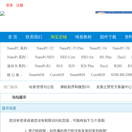
登录
注册
首 页
联系我们
淘宝店铺
维基教程
固件下载
资
NanoPC 系列：
NanoPC-T2
NanoPC-T3 Plus
NanoPC-T4
NanoPC-T6
NanoPi 系列：
NanoPi-NEO
NEO Core
NEO Air
M1 Plus
Duo2
迷你 R 系列：
NanoPi-R1
R1S
R2S
R2S Plus
Zero2
R28S
R3
核 心 板：
Smart4418
Core4418
Smart6818
Core6818
SOM-RK339
热门版块:
站务管理与公告
裸机程序和微型OS
友善之臂官方客服中心
论坛提示
提示信息
您没有登录或者您没有权限访问此页面，可能有如下几个原因:
用户组权限：你所属的用户组没有发表回复的权限!