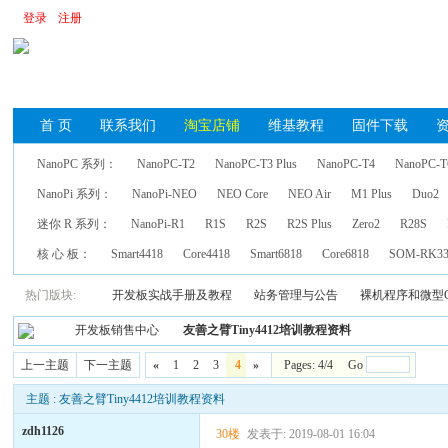
登录
注册
首 页
联系我们
淘宝店铺
维基教程
固件下载
NanoPC 系列：
NanoPC-T2
NanoPC-T3 Plus
NanoPC-T4
NanoPC-T
NanoPi 系列：
NanoPi-NEO
NEO Core
NEO Air
M1 Plus
Duo2
迷你 R 系列：
NanoPi-R1
R1S
R2S
R2S Plus
Zero2
R28S
核 心 板：
Smart4418
Core4418
Smart6818
Core6818
SOM-RK33
热门版块:
开发板实战手册及教程
站务管理与公告
裸机程序和微型
开发板销售中心
友善之臂Tiny4412培训教程资料
上一主题
下一主题
«
1
2
3
4
»
Pages: 4/4 Go
主题 : 友善之臂Tiny4412培训教程资料
zdh1126
30楼
发表于: 2019-08-01 16:04