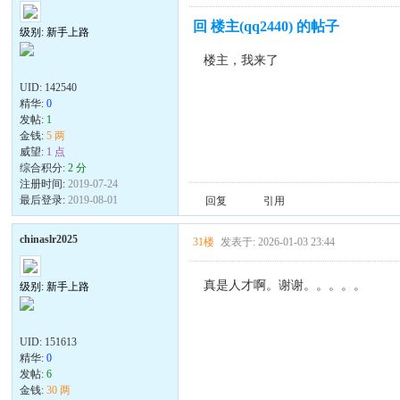
回 楼主(qq2440) 的帖子
级别: 新手上路
楼主，我来了
UID:
142540
精华:
0
发帖:
1
金钱:
5 两
威望:
1 点
综合积分:
2 分
注册时间:
2019-07-24
最后登录:
2019-08-01
回复
引用
chinaslr2025
31楼
发表于: 2026-01-03 23:44
真是人才啊。谢谢。。。。。
级别: 新手上路
UID:
151613
精华:
0
发帖:
6
金钱:
30 两