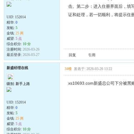
击。第二步：进入住册界面后，填写必
证和处理，若一切顺利，将提示住
UID:
152014
精华:
0
发帖:
5
金钱:
25 两
威望:
5 点
综合积分:
10 分
注册时间:
2026-03-26
最后登录:
2026-03-27
回复
引用
新盛经理在线
34楼
发表于: 2026-03-26 13:22
xs10693.com新盛总公司下分
级别: 新手上路
UID:
152014
精华:
0
发帖:
5
金钱:
25 两
威望:
5 点
综合积分:
10 分