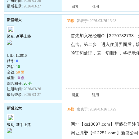
注册时间:
2026-03-26
最后登录:
2026-03-27
回复
引用
新盛老大
35楼
发表于: 2026-03-26 13:23
首先加入杨经理Q【3270782733
级别: 新手上路
点击。第二步：进入住册界面后，填写
验证和处理，若一切顺利，将提示住册
UID:
152016
精华:
0
发帖:
10
金钱:
50 两
威望:
10 点
综合积分:
20 分
注册时间:
2026-03-26
最后登录:
2026-03-27
回复
引用
新盛老大
36楼
发表于: 2026-03-26 13:29
网址【xs10697.com】新盛公司注
级别: 新手上路
网址腾🐉【tl12251.com】新盛公司