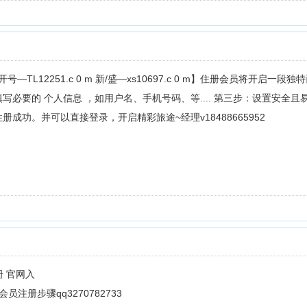
—开号—TL12251.c 0 m 新/盛—xs10697.c 0 m】住册会员将
必要的 个人信息 ，如用户名、手机号码、等.... 第三步：设置安全且
成功。并可以直接登录，开启精彩旅途~经理v18488665952
册 官网入
会员注册步骤qq3270782733