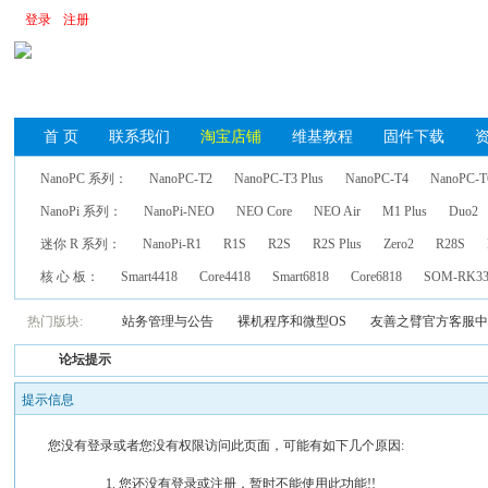
登录
注册
首 页
联系我们
淘宝店铺
维基教程
固件下载
NanoPC 系列：
NanoPC-T2
NanoPC-T3 Plus
NanoPC-T4
NanoPC-T
NanoPi 系列：
NanoPi-NEO
NEO Core
NEO Air
M1 Plus
Duo2
迷你 R 系列：
NanoPi-R1
R1S
R2S
R2S Plus
Zero2
R28S
核 心 板：
Smart4418
Core4418
Smart6818
Core6818
SOM-RK33
热门版块:
站务管理与公告
裸机程序和微型OS
友善之臂官方客服
论坛提示
提示信息
您没有登录或者您没有权限访问此页面，可能有如下几个原因:
您还没有登录或注册，暂时不能使用此功能!!