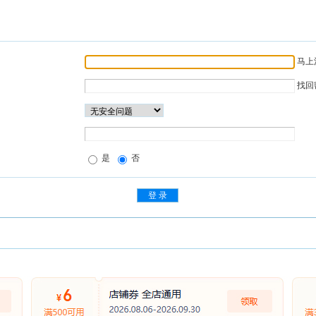
马上
找回
是
否