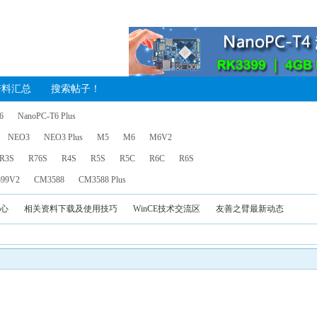
资料汇总
搜索帖子！
6
NanoPC-T6 Plus
NEO3
NEO3 Plus
M5
M6
M6V2
R3S
R76S
R4S
R5S
R5C
R6C
R6S
99V2
CM3588
CM3588 Plus
中心
相关资料下载及使用技巧
WinCE技术交流区
友善之臂最新动态